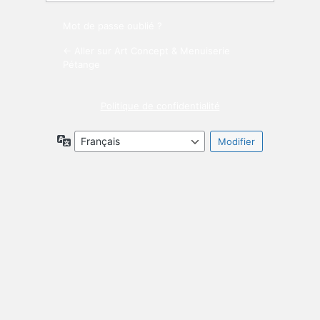
Mot de passe oublié ?
← Aller sur Art Concept & Menuiserie
Pétange
Politique de confidentialité
Langue