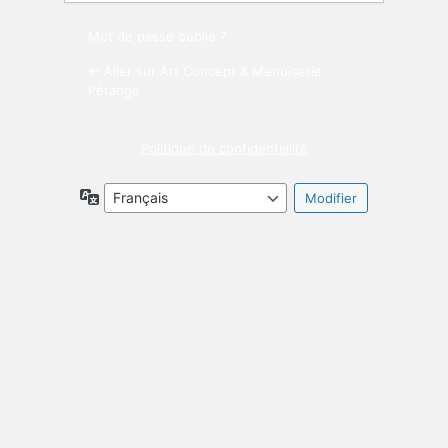
Mot de passe oublié ?
← Aller sur Art Concept & Menuiserie
Pétange
Politique de confidentialité
Langue