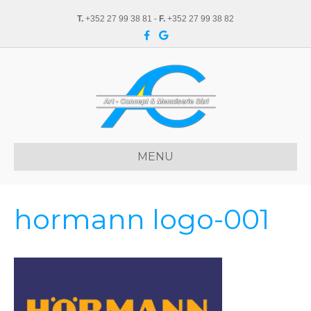
T.
+352 27 99 38 81 -
F.
+352 27 99 38 82
F
G
a
o
c
o
e
g
b
l
o
e
o
k
MENU
hormann logo-001