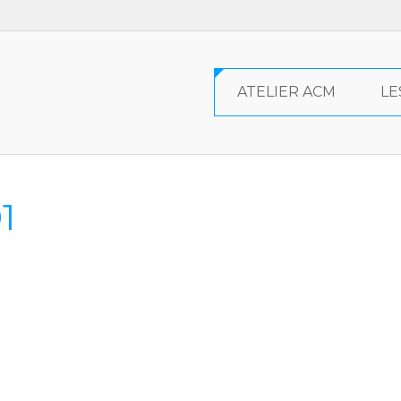
ATELIER ACM
LE
1