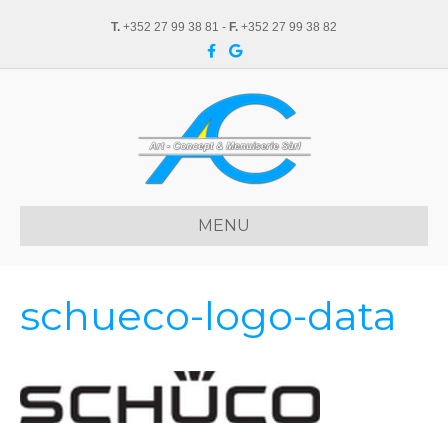
T.
+352 27 99 38 81 -
F.
+352 27 99 38 82
F
G
a
o
c
o
e
g
b
l
o
e
o
k
MENU
schueco-logo-data