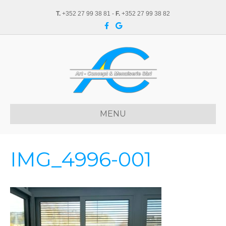
T.
+352 27 99 38 81 -
F.
+352 27 99 38 82
F
G
a
o
c
o
e
g
b
l
o
e
o
k
MENU
IMG_4996-001