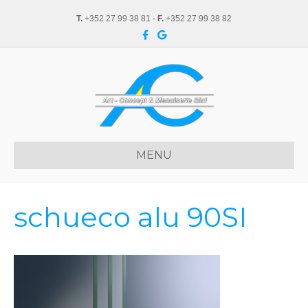
T.
+352 27 99 38 81 -
F.
+352 27 99 38 82
F
G
a
o
c
o
e
g
b
l
o
e
o
k
MENU
schueco alu 90SI