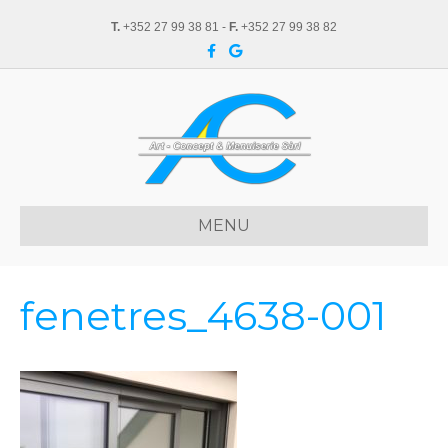
T.
+352 27 99 38 81 -
F.
+352 27 99 38 82
F
G
a
o
c
o
e
g
b
l
o
e
o
k
MENU
fenetres_4638-001