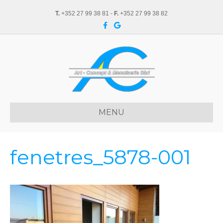
T.
+352 27 99 38 81 -
F.
+352 27 99 38 82
F
G
a
o
c
o
e
g
b
l
o
e
o
k
MENU
fenetres_5878-001