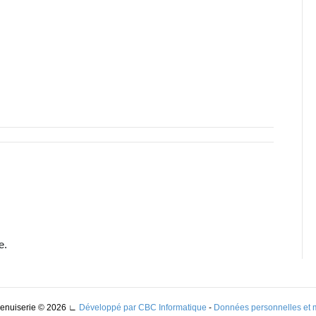
e.
Menuiserie © 2026
∟
Développé par CBC Informatique
-
Données personnelles et 