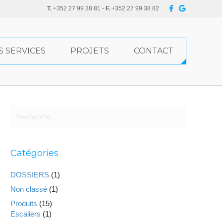
F
G
T.
+352 27 99 38 81 -
F.
+352 27 99 38 82
a
o
c
o
e
g
b
l
o
e
o
S SERVICES
PROJETS
CONTACT
k
Catégories
DOSSIERS
(1)
Non classé
(1)
Produits
(15)
Escaliers
(1)