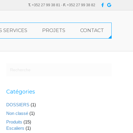
F
G
T.
+352 27 99 38 81 -
F.
+352 27 99 38 82
a
o
c
o
e
g
b
l
o
e
o
S SERVICES
PROJETS
CONTACT
k
Catégories
DOSSIERS
(1)
Non classé
(1)
Produits
(15)
Escaliers
(1)