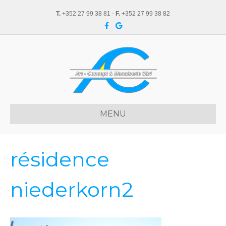
T.
+352 27 99 38 81 -
F.
+352 27 99 38 82
F
G
a
o
c
o
e
g
b
l
o
e
o
k
MENU
résidence
niederkorn2