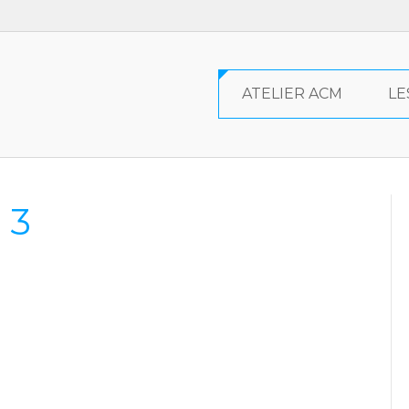
ATELIER ACM
LE
 3