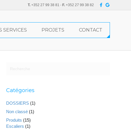
F
G
T.
+352 27 99 38 81 -
F.
+352 27 99 38 82
a
o
c
o
e
g
b
l
o
e
o
S SERVICES
PROJETS
CONTACT
k
Catégories
DOSSIERS
(1)
Non classé
(1)
Produits
(15)
Escaliers
(1)