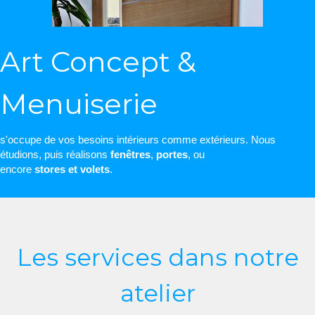
Art Concept &
Menuiserie
s'occupe de vos besoins intérieurs comme extérieurs. Nous
étudions, puis réalisons
fenêtres
,
portes
, ou
encore
stores
et volets
.
Les services dans notre
atelier