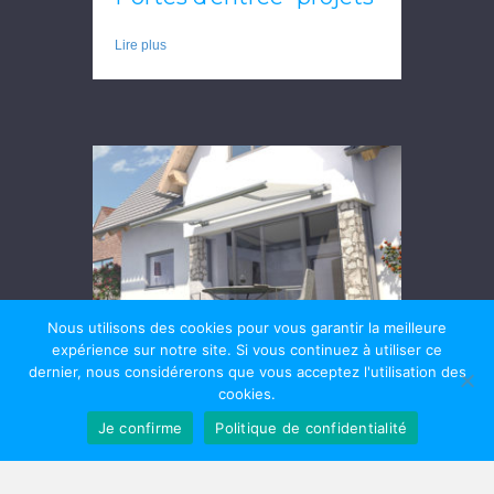
Lire plus
Nous utilisons des cookies pour vous garantir la meilleure
expérience sur notre site. Si vous continuez à utiliser ce
dernier, nous considérerons que vous acceptez l'utilisation des
Marquises
cookies.
Nous vous proposons un large choix de
Je confirme
Politique de confidentialité
marquises sur mesure de différents coloris.
Vous pourrez choisir entre des marquises