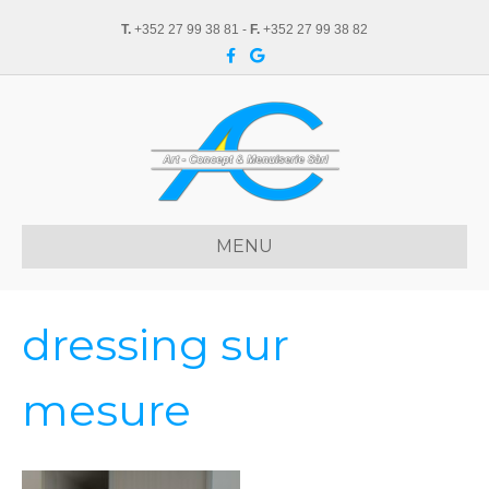
T.
+352 27 99 38 81 -
F.
+352 27 99 38 82
F
G
a
o
c
o
e
g
b
l
o
e
o
k
MENU
dressing sur
mesure