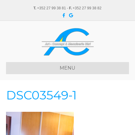
T.
+352 27 99 38 81 -
F.
+352 27 99 38 82
F
G
a
o
c
o
e
g
b
l
o
e
o
k
MENU
DSC03549-1