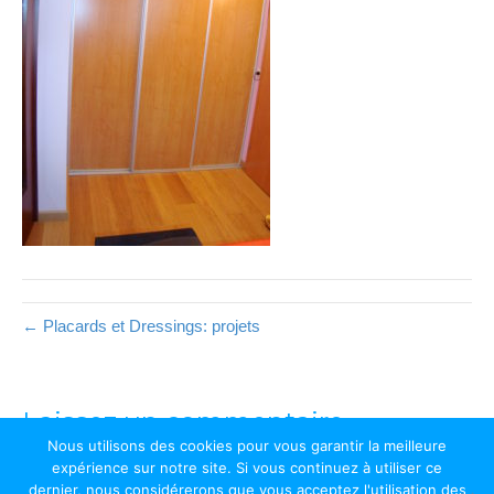
← Placards et Dressings: projets
Laissez un commentaire
Nous utilisons des cookies pour vous garantir la meilleure
Vous devez être
connectés
afin de publier un commentaire.
expérience sur notre site. Si vous continuez à utiliser ce
dernier, nous considérerons que vous acceptez l'utilisation des