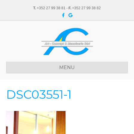
T.
+352 27 99 38 81 -
F.
+352 27 99 38 82
F
G
a
o
c
o
e
g
b
l
o
e
o
k
MENU
DSC03551-1