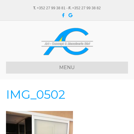
T.
+352 27 99 38 81 -
F.
+352 27 99 38 82
F
G
a
o
c
o
e
g
b
l
o
e
o
k
MENU
IMG_0502