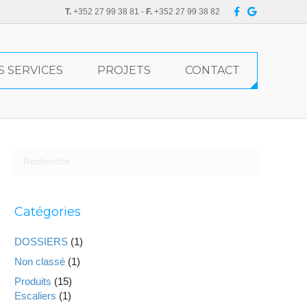
F
G
T.
+352 27 99 38 81 -
F.
+352 27 99 38 82
a
o
c
o
e
g
b
l
o
e
o
S SERVICES
PROJETS
CONTACT
k
Catégories
DOSSIERS
(1)
Non classé
(1)
Produits
(15)
Escaliers
(1)