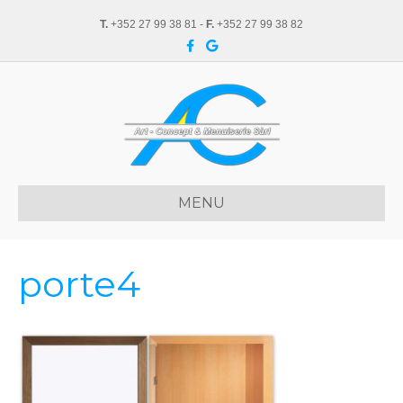
T.
+352 27 99 38 81 -
F.
+352 27 99 38 82
F
G
a
o
c
o
e
g
b
l
o
e
o
k
MENU
porte4