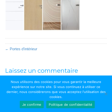
← Portes d’intérieur
Laissez un commentaire
Vous devez être
connectés
afin de publier un commentaire.
Nous utilisons des cookies pour vous garantir la meilleure
expérience sur notre site. Si vous continuez à utiliser ce
dernier, nous considérerons que vous acceptez l'utilisation des
Art Concept & Menuiserie © 2026
∟
Développé par CBC Informatique
-
cookies.
Données personnelles et mentions légales
Je confirme
Politique de confidentialité