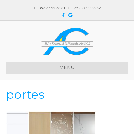
T.
+352 27 99 38 81 -
F.
+352 27 99 38 82
F
G
a
o
c
o
e
g
b
l
o
e
o
k
MENU
portes