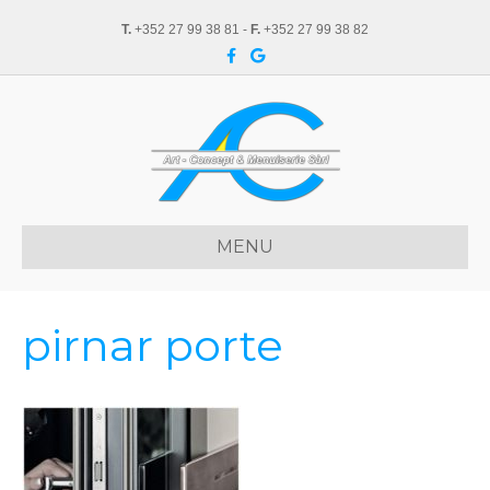
T.
+352 27 99 38 81 -
F.
+352 27 99 38 82
F
G
a
o
c
o
e
g
b
l
o
e
o
k
MENU
pirnar porte