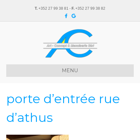
T.
+352 27 99 38 81 -
F.
+352 27 99 38 82
F
G
a
o
c
o
e
g
b
l
o
e
o
k
MENU
porte d’entrée rue
d’athus