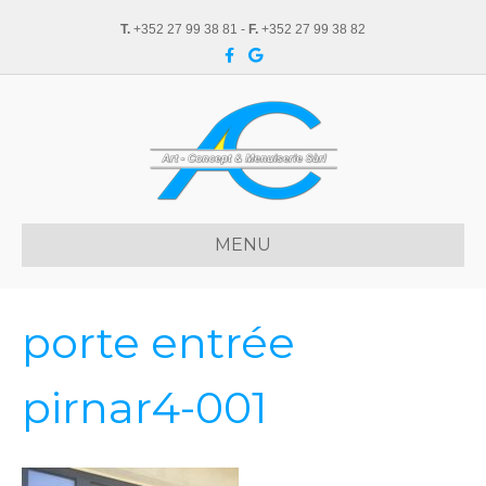
T.
+352 27 99 38 81 -
F.
+352 27 99 38 82
F
G
a
o
c
o
e
g
b
l
o
e
o
k
MENU
porte entrée
pirnar4-001