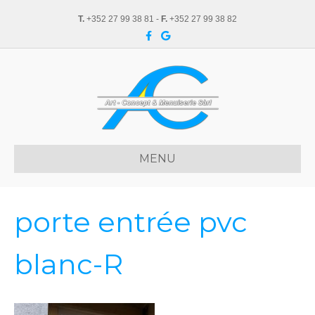
T.
+352 27 99 38 81 -
F.
+352 27 99 38 82
F
G
a
o
c
o
e
g
b
l
o
e
o
k
MENU
porte entrée pvc
blanc-R