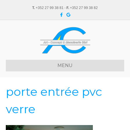
T.
+352 27 99 38 81 -
F.
+352 27 99 38 82
F
G
a
o
c
o
e
g
b
l
o
e
o
k
MENU
porte entrée pvc
verre