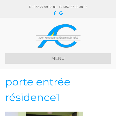
T.
+352 27 99 38 81 -
F.
+352 27 99 38 82
F
G
a
o
c
o
e
g
b
l
o
e
o
k
MENU
porte entrée
résidence1