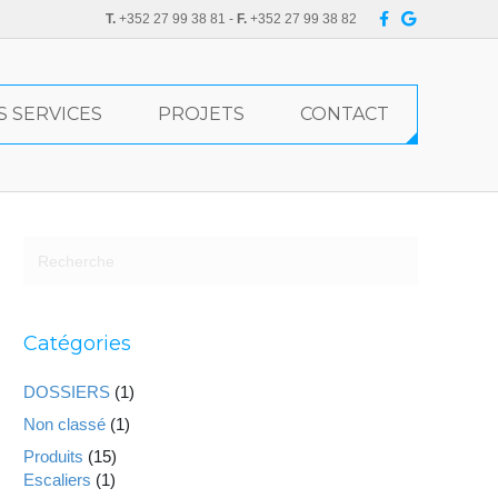
F
G
T.
+352 27 99 38 81 -
F.
+352 27 99 38 82
a
o
c
o
e
g
b
l
o
e
o
S SERVICES
PROJETS
CONTACT
k
Catégories
DOSSIERS
(1)
Non classé
(1)
Produits
(15)
Escaliers
(1)