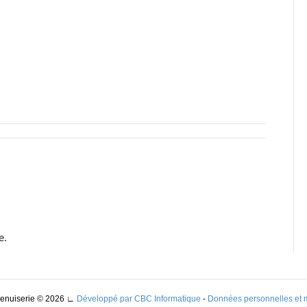
e.
Menuiserie © 2026
∟
Développé par CBC Informatique
-
Données personnelles et 