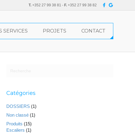
F
G
T.
+352 27 99 38 81 -
F.
+352 27 99 38 82
a
o
c
o
e
g
b
l
o
e
o
S SERVICES
PROJETS
CONTACT
k
Catégories
DOSSIERS
(1)
Non classé
(1)
Produits
(15)
Escaliers
(1)