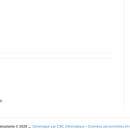
e.
Menuiserie © 2026
∟
Développé par CBC Informatique
-
Données personnelles et 