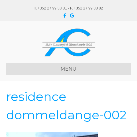
T.
+352 27 99 38 81 -
F.
+352 27 99 38 82
F
G
a
o
c
o
e
g
b
l
o
e
o
k
MENU
residence
dommeldange-002