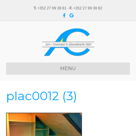
T.
+352 27 99 38 81 -
F.
+352 27 99 38 82
F
G
a
o
c
o
e
g
b
l
o
e
o
k
MENU
plac0012 (3)